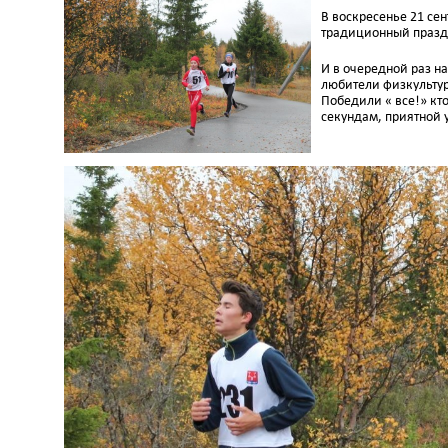
В воскресенье 21 се
традиционный праздн
И в очередной раз на
любители физкультур
Победили « все!» кто
секундам, приятной 