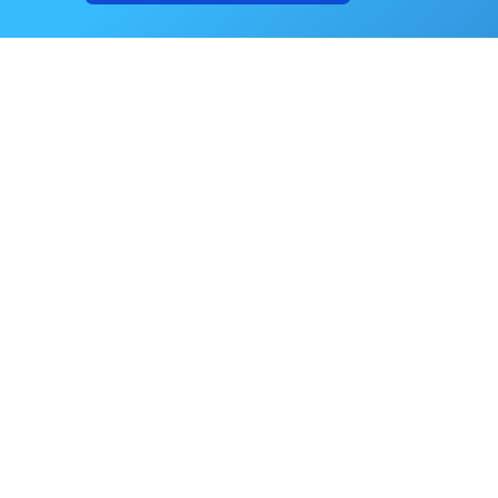
m Giriş
Jojobet Giriş
Casibom
Jojobet
bankobet giriş
betcio
Jojobet Giriş