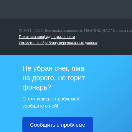
© 2011 - 2026. Все права защищены. ГБОУ ДОД НАО "Дворец сп
Политика конфиденциальности
Cогласие на обработку персональных данных
Не убран снег, яма
на дороге, не горит
фонарь?
Столкнулись с проблемой —
сообщите о ней!
Сообщить о проблеме