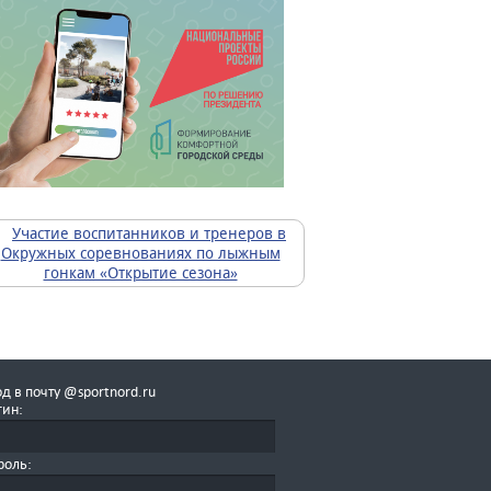
д в почту @sportnord.ru
гин:
роль: