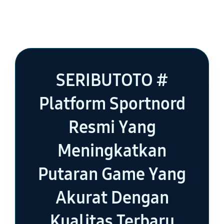
SERIBUTOTO #
Platform Sportnord
Resmi Yang
Meningkatkan
Putaran Game Yang
Akurat Dengan
Kualitas Terbaru