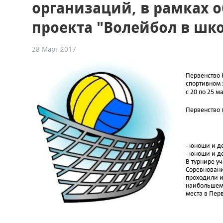
организаций, в рамках 
проекта "Волейбол в шко
28 Март 2017
Первенство 
спортивном 
с 20 по 25 м
Первенство 
- юноши и де
- юноши и де
В турнире у
Соревновани
проходили и
наибольшему
места в Пер