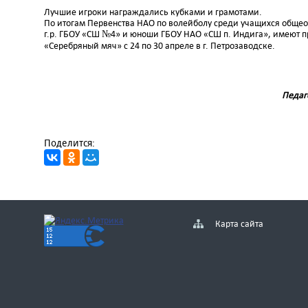
Лучшие игроки награждались кубками и грамотами.
По итогам Первенства НАО по волейболу среди учащихся обще
г.р. ГБОУ «СШ №4» и юноши ГБОУ НАО «СШ п. Индига», имеют п
«Серебряный мяч» с 24 по 30 апреле в г. Петрозаводске.
Педаг
Поделится:
Карта сайта