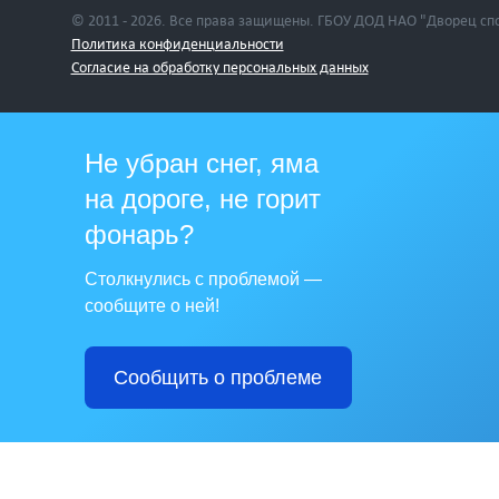
© 2011 - 2026. Все права защищены. ГБОУ ДОД НАО "Дворец сп
Политика конфиденциальности
Cогласие на обработку персональных данных
Не убран снег, яма
на дороге, не горит
фонарь?
Столкнулись с проблемой —
сообщите о ней!
Сообщить о проблеме
asibom
Jojobet
berlinbet giriş
betcio
Jojobet Giriş