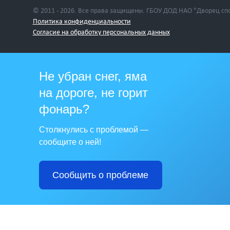
© 2011 - 2026. Все права защищены. ГБОУ ДОД НАО "Дворец сп
Политика конфиденциальности
Cогласие на обработку персональных данных
Не убран снег, яма
на дороге, не горит
фонарь?
Столкнулись с проблемой —
сообщите о ней!
Сообщить о проблеме
casibom
jojobet
Casibom Giriş
Jojobet Giriş
Casibom
Jojobet