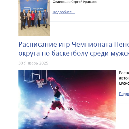
Федерации Сергей Кравцов.
Подробнее...
Расписание игр Чемпионата Нен
округа по баскетболу среди мужс
30 Январь 2025
Расп
авто
мужс
Подро