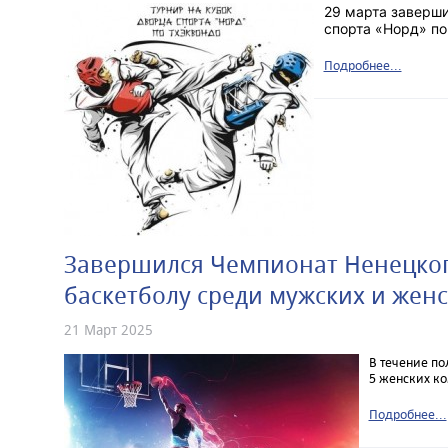
29 марта заверш
спорта «Норд» по
Подробнее...
Завершился Чемпионат Ненецког
баскетболу среди мужских и жен
21 Март 2025
В течение по
5 женских к
Подробнее...