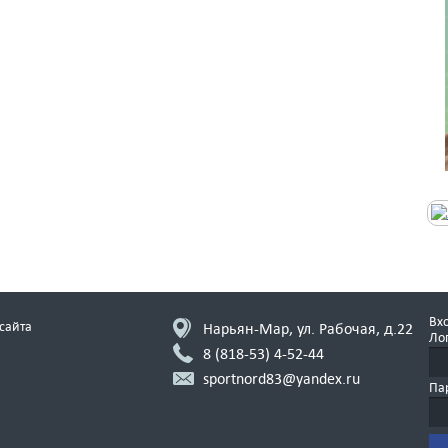
Вхо
сайта
Нарьян-Мар, ул. Рабочая, д.22
Ло
8 (818-53)
4-52-44
sportnord83@yandex.ru
Па