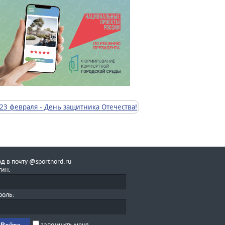
д в почту @sportnord.ru
гин:
роль:
запомнить меня