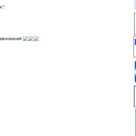
к":
ревнований