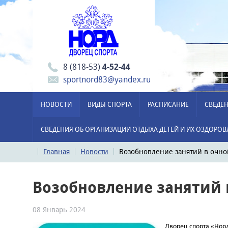
8 (818-53)
4-52-44
sportnord83@yandex.ru
НОВОСТИ
ВИДЫ СПОРТА
РАСПИСАНИЕ
СВЕДЕН
СВЕДЕНИЯ ОБ ОРГАНИЗАЦИИ ОТДЫХА ДЕТЕЙ И ИХ ОЗДОРО
Главная
Новости
Возобновление занятий в очно
Возобновление занятий 
08 Январь 2024
Дворец спорта «Нор