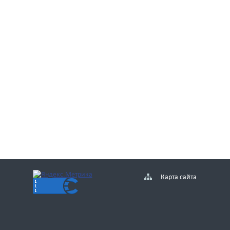
Карта сайта