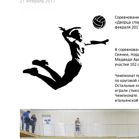
21 Февраль 2017
Соревнования
«Дворца спор
февраля 201
В соревнован
Сияние, Норд
Медведи Аркт
участие 102 
Чемпионат п
по круговой 
Остальные к
играли стыко
Чемпионате. 
итальянской 