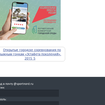
д в почту @sportnord.ru
гин:
роль: